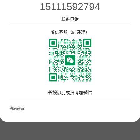
15111592794
美食广场数字化解决方案
点单星门店小程序
联系电话
微信客服（向经理）
智慧城管执法静态停车管理系统
大餐小食
待办通——会议360度通知
配套硬件产品：
立式刷脸支付
门店收银机
长按识别或扫码加微信
10.1寸高清屏点单平板
打印机
稍后联系
扫码枪
58小票打印纸
服务市场