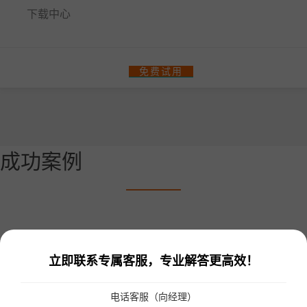
下载中心
餐饮门店收银管理系统
免费试用
零售、美业收银管理系统
热门解决方案
智汇商场数字化解决方案
成功案例
商场快速招商！
多门店管理
统一会员、营销管理
统一收银
会员一卡通
统一会员流量小程序
收银软硬件全套支持
更多解决方案
立即联系专属客服，专业解答更高效！
连锁品牌数字化平台解决方案
电话客服（向经理）