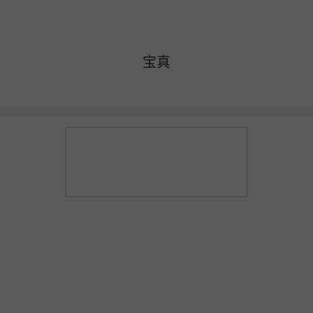
更多产品
开店咨询：19892967145 商家服务：19892967145
宝真