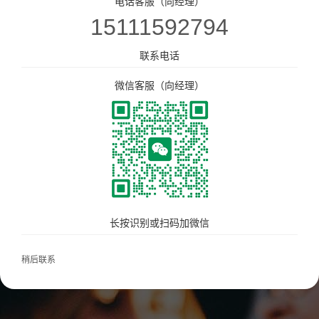
电话客服（向经理）
下载中心
15111592794
餐饮门店收银管理系统
联系电话
免费试用
零售、美业收银管理系统
微信客服（向经理）
热门解决方案
智汇商场数字化解决方案
工单系统
商场快速招商！
多门店管理
统一会员、营销管理
统一收银
会员一卡通
长按识别或扫码加微信
统一会员流量小程序
收银软硬件全套支持
稍后联系
更多解决方案
连锁品牌数字化平台解决方案