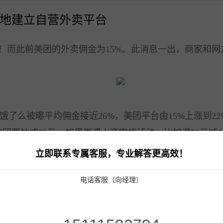
地建立自营外卖平台
%！而此前美团的外卖佣金为15%。此消息一出，商家和
么被曝平均佣金接近26%，美团平台由15%上涨到22
团要抽成22元。如果再遇上商家搞活动，比如满50元减
立即联系专属客服，专业解答更高效！
各种成本，餐厅的利润基本在30%-40%之间。而美团
10.1寸高清屏点单平板
打印机
扫码枪
58小票打印纸
电话客服（向经理）
越来越少的背景下，更多的商家选择了退出，还有一些则
止和美团外面的合作！原因很简单，美团外卖抽取交易总