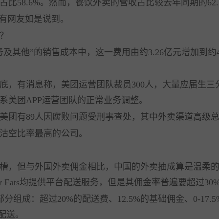
58.6%。然而，餐饮外卖的营收占比较去年同期的62.
有网友如是说到。
？
他”的销售成本中，这一费用由约3.26亿元增加到约47
，有消息称，美团运营团队裁员300人，大量应届生三
系美团APP运营团队的正常业务调整。
团有89人因腐败问题受刑事查处，其中外卖渠道高级总
沽空比率最高的公司。
，但与外国外卖佣金相比，中国的外卖抽成算是温柔的
er Eats均提供平台配送服务，但是其佣金率普遍要超过30
组成：超过20%的配送费、12.5%的基础佣金、0-17
行配送。