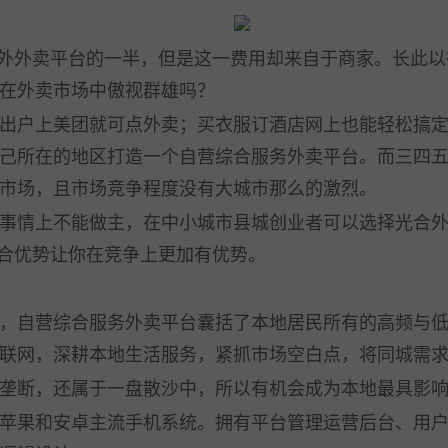
外外卖平台的一半，但是这一费用却来自于商家。长此以
在外卖市场中傲视群雄吗？
户上美团就可点外卖；买衣服订酒店网上也能轻松搞定
己所在的地区打造一个自营综合服务外卖平台。而三四
市场，且市场竞争程度没有大城市那么的激烈。
情上不能做主，在中小城市县城创业者可以选择光合外
整合优势让你在竞争上更加有优势。
自营综合服务外卖平台囊括了本地居民所有的高频与低
联网，深耕本地生活服务，紧抓市场空白点，将同城需
断，还属于一盘散沙中，所以有机会成为本地最具影响
果和安卓主流手机系统。拥有平台管理运营后台、用户端