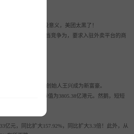
……
与美团的合作了！没意义，美团太黑了！
案调查。其中的不正当竞争为，要求入驻外卖平台的商
本松了一口气，也让创始人王兴成为新富豪。
美元），美团点评市值为3805.38亿港元。然鹅，短短
3亿元，同比扩大157.92%，同比扩大3.3倍！此外，从