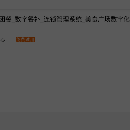
免费试用
中心
热门解决方案
智汇商场数字化
美食广场数字化解决方案
商场快速招商！
多门店管理
统一会员、营
点单星数字餐补消费系统
统一收银
会员一卡通
点单星门店小程序
统一会员流量小程序
收银软硬件全套支持
零售、美业收银管理系统