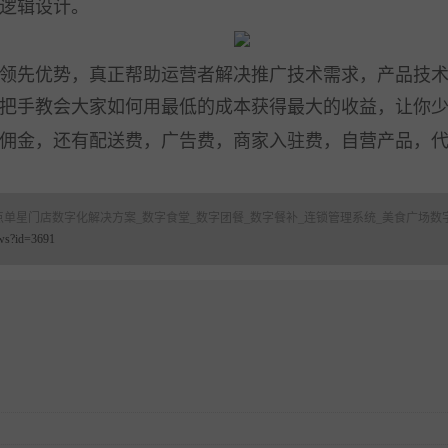
逻辑设计。
领先优势，真正帮助运营者解决推广技术需求，产品技
把手教会大家如何用最低的成本获得最大的收益，让你
金，还有配送费，广告费，商家入驻费，自营产品，代
点单星门店数字化解决方案_数字食堂_数字团餐_数字餐补_连锁管理系统_美食广场数字
ews?id=3691