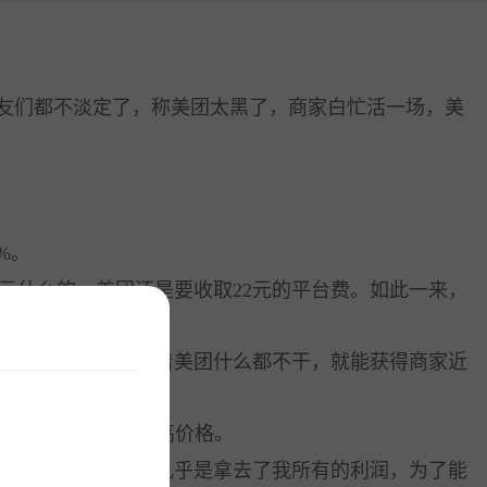
网友们都不淡定了，称美团太黑了，商家白忙活一场，美
%。
5元什么的，美团还是要收取22元的平台费。如此一来，
22%的抽成，意味着美团什么都不干，就能获得商家近
服务市场
更多产品
取消优惠，间接提高价格。
开店咨询：19892967145 商家服务：19892967145
金额的22%！这几乎是拿去了我所有的利润，为了能