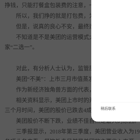
挣钱，只能打餐盒包装费的注意，一个好一点的塑料密
所以，我们挣的就是打包费，为了再能够挣点，就降
但是，说真的良心不安，最终遭殃的还是消费者，买
不知道是不是美团的运营模式太过“霸道”，1月13
家“二选一”。
对此，有分析人士认为，监管层的介入，或将结束美
美团“不美”：上市三月市值蒸发1511亿港元
作为新经济独角兽方面的代表，被资本捧上天的美团
相关资料显示，美团上市时的开盘价为72.9港元，以此计
稍后联系
三个月时间，美团的股价已跌去4成，市值蒸发1511亿
美团股价不断下跌，业绩不佳自然是最大的原因。
三季报显示，2018年第三季度，美团营业收入为191.76