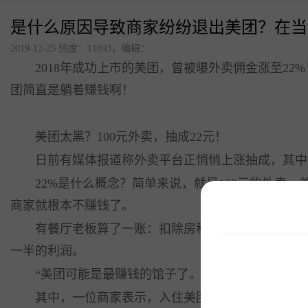
是什么原因导致商家纷纷退出美团？在当
更多解决方案
2019-12-25 热度：11893，编辑：
2018年成功上市的美团，曾被曝外卖佣金涨至22
连锁品牌数字化平台解决
方案
团简直是躺着赚钱啊！
美食广场数字化解决方案
点单星门店小程序
美团太黑？100元外卖，抽成22元！
日前有媒体报道称外卖平台正悄悄上涨抽成，其中饿了
智慧城管执法静态停车管
理系统
22%是什么概念？简单来说，就是100元的外卖，美
待办通——会议360度通知
商家就根本不赚钱了。
有餐厅老板算了一账：扣除房租、食材、水电、人员等
配套硬件产品：
立式刷脸支付
门店收银机
一半的利润。
“美团可能是最赚钱的馆子了。”有网友称。在利润
其中，一位商家表示，入住美团外卖一个月，果断终