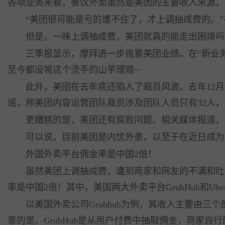
各项业务来看，餐饮外卖虽然是美团的主要收入来源，占比
“美团很可能是亏的遭不住了，才上调抽成费的。”
但是，一味上调抽成费，美团就真的能走出困境吗
三季报显示，摩拜进一步拖累美团业绩。在“新业务及其
至今都没将这个烫手的山芋理顺~
此外，美团在去年底还陷入了裁员风波。去年12月底
谣，称美团内容运营团队裁员涉及团队人员只有32人，
更糟糕的是，美团还有腐败问题。相关媒体报道，美
可以说，目前美团是内忧外患，以至于在近日成为
外国外卖平台佣金率是中国2倍！
虽然美团上调抽成费，遭到商家和网友的不满和吐槽
率是中国2倍！其中，美国两大外卖平台GrubHub和Ub
以美国外卖公司Grubhub为例，其收入主要由三个部分
意的是，GrubHub是从用户付费中抽取佣金，商家自