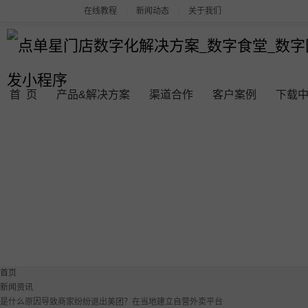
在线教程
|
新闻动态
|
关于我们
首 页
产品&解决方案
渠道合作
客户案例
下载
点单星系列产品
连锁品牌数字化平台解决方案
点单星数字食堂解决方案
点单星数字团餐系统
首页
新闻资讯
餐饮门店收银管理系统
是什么原因导致商家纷纷退出美团？在当地建立自营外卖平台