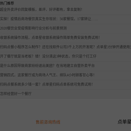
热门推荐
超全外卖评价回复模板，差评、好评都有，拿去复制！
实探！疫情后商场餐饮真实生存现状：50家餐馆，17家转让……
2020餐饮业受疫情影响行业分析与前景预测
收银系统操作流程，点单星收银系统操作简单免费安装免费试用！
扫码点餐小程序怎么制作？还在找软件公司3千上万的开发呢？点单星3分钟开通使用
开了餐厅就是当老板？错！没分清这3种状态，你只是个打工仔
是什么原因导致商家纷纷退出美团？在当地建立自营外卖平台
营销四式，这家餐厅成为商场人气王、排队4小时顾客甘心等！
扫码点餐系统多少钱一套？点单星扫码点单系统可免费试用！
怎样经营好一个餐厅
点单
售前咨询热线