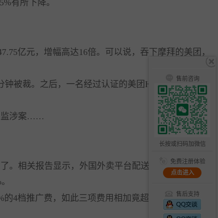
5%有所下降。
.75亿元，增幅高达16倍。可以说，吞下摩拜的美团，
售前咨询
分钟被裁。之后，一名经过认证的美团HR在脉脉上辟
监涉案……
长按或扫码加微信
免费注册体验
了。相关报告显示，外国外卖平台配送成本畸高，佣金
点击进入
%。
售后支持
.5%的4档推广费，如此三项费用相加竟超过40%。值得注