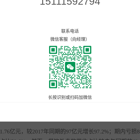
15111592794
封餐盒，成本不到1元，而一个菜的打包费基本订的3元
低食物分量，提高价格，这样基本就能做到挣钱了！
单的还是消费者，羊毛出羊身上！所以，后面果断取消
联系电话
日海口美团外卖因涉嫌不正当竞争，被当地工商部门已立
微信客服（向经理）
团“霸道”的运营模式。
，在去年9月成功上市港交所。这不仅让疯狂砸钱的资
长按识别或扫码加微信
算，创始人王兴身家达417.86亿港元（约合53.27亿
港元！
亿元，较2017年同期的97亿元增长97.2%；期内亏损83