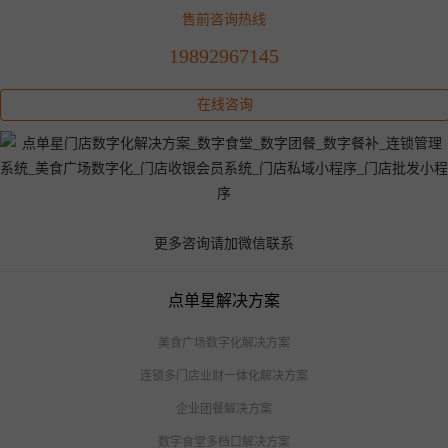
实探！疫情后商场餐饮真实生存现状：50家餐馆，17家转让……
2020餐饮业受疫情影响行业分析与前景预测
收银系统操作流程，点单星收银系统操作简单免费安装免费试用！
扫码点餐小程序怎么制作？还在找软件公司3千上万的开发呢？点单星3分钟开通使用
无开发！
开了餐厅就是当老板？错！没分清这3种状态，你只是个打工仔
是什么原因导致商家纷纷退出美团？在当地建立自营外卖平台
营销四式，这家餐厅成为商场人气王、排队4小时顾客甘心等！
扫码点餐系统多少钱一套？点单星扫码点单系统可免费试用！
怎样经营好一个餐厅
售前咨询热线
19892967145