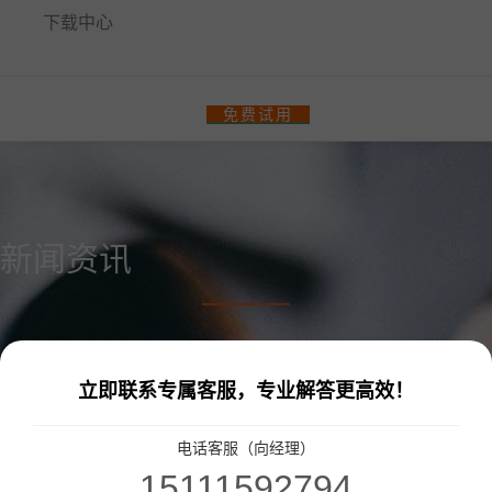
下载中心
餐饮门店收银管理系统
免费试用
零售、美业收银管理系统
热门解决方案
智汇商场数字化解决方案
新闻资讯
商场快速招商！
多门店管理
统一会员、营销管理
统一收银
会员一卡通
统一会员流量小程序
收银软硬件全套支持
立即联系专属客服，专业解答更高效！
更多解决方案
电话客服（向经理）
连锁品牌数字化平台解决方案
15111592794