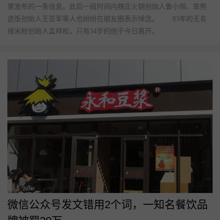
无名缘米粉80后餐饮老板离世，撒手6000
家门店
时间：2020-03-17 热度：6687
今天，又一位年轻的餐饮企业家离开了…… “老孟，虽然你
走了，但你仍然是黑龙江餐饮人的榜样……我们公司所有门店的娱
乐活动，个人朋友圈停止三天，以缅怀好友孟祥松，此生吃米粉我
只选择无名缘。” 这是李家小馆创始人李伟，今天在他的朋友圈
里发布的一条信息。此后一段时间内辣庄火锅创始人鲁小旭、笨熊
造饭创始人王亚军等人也纷纷在朋友圈表示悼念。 83年的无名
缘米粉创始人孟祥松，只有34岁的他于今日离开。