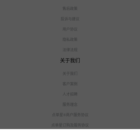
点单星系列产品
餐饮扫码点餐小程序
手机电脑收银系统
手机电脑会员卡管理系统
校园单位食堂刷卡消费点单系统
餐饮门店外卖直播3合1小程序
零售门店线上商城3合1小程序
点单星智能助手APP
帮助中心
帮助手册
行业情报
售后政策
投诉与建议