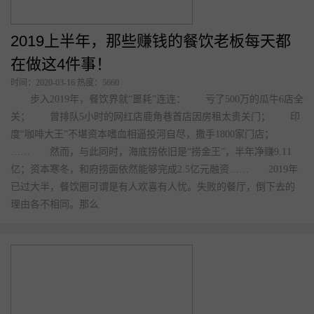
有着亿万商机的“夜经济”来袭！餐饮老板赚
钱的机会来了
时间：2020-03-16 热度：5685
夜间经济正成为许多城市竞相追逐的蓝海。 近两年来，上
海、天津、杭州、青岛等城市纷纷将其列入新一轮经济社会发展计
划，并出台相应政策鼓励和支持夜间经济发展。 所谓夜间经
济，是指发生在当日下午6点到次日凌晨6点，以当地居民、工作人
群及游客为消费主体，以购物、餐饮、旅游、娱乐、学习、影视、
休闲等为主要形式的现代消费经济。 提出这一新型经济学概念
的伦敦，向世人展示出夜间经济的巨大魔力：2017年夜
2019上半年，那些赚钱的餐饮老板每天都