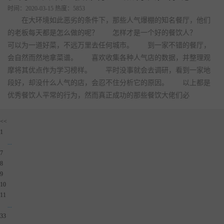
疫情一来，餐饮业作为“百业之王”首当其冲，损失惨重，“哀鸿
遍野”！ 西贝说贷款也撑不过3个月，23年老餐企资金链断裂卖
房卖店…… 世界中餐业联合会做了一个调查“预计账上资金可以
撑多久”，其中，85.4%的餐企账上资金都撑不过3个月！ 但很多
人表示质疑：做了这么多年餐饮，就这1-2个月就撑不住了？还到处
哭穷，你们之前挣的钱呢？ 到底，餐饮企业到底是“真穷”还是
“哭穷”，为什么连3个月都撑
优秀的餐饮老板都有这4点特质，你呢？
时间：2020-03-15 热度：5853
在大环境如此恶劣的条件下，那些人气爆棚的知名餐厅，他们
的老板每天都是怎么做的呢？ 怎样才是一个好的餐饮人？
可以为一道好菜，不远万里去任何城市。 到一家不错的餐厅，