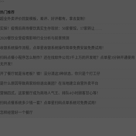
会自然而然地拿菜谱。 喜欢收集各种人气店的数据，并整理观
摩将其优点作为学习榜样。 平时没事就会去调研，看到一家地
段好，却没什么人气的店，会忍不住分析它的原因。 以上都是
优秀餐饮人平常的行为，然而真正成功的那些餐饮大佬们必
<<
1
...
7
8
9
10
11
...
33
>>
热门推荐
超全外卖评价回复模板，差评、好评都有，拿去复制！