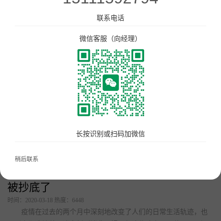
美食广场数字化解决方案
联系电话
首页
点单星门店小程序
新闻资讯
微信客服（向经理）
智慧城管执法静态停车管理系统
待办通——会议360度通知
配套硬件产品：
立式刷脸支付
门店收银机
长按识别或扫码加微信
10.1寸高清屏点单平板
稍后联系
打印机
复工后，生意降了7成！现在轮到餐饮企业
扫码枪
被抄底了
58小票打印纸
时间：2020-03-18 热度：6448
服务市场
疫情在过去的两个月中深刻地改变了人们的日常生活轨迹，也