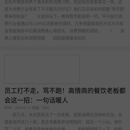
更多产品
无形中塑造培养了诸多新型消费习惯。但这些改变是昙花一现，还
是为消费行业带来了不可磨灭的印记？我们又应该如何把握“黑天鹅”
带来的机会？ 众说纷纭下，唯有数字能说明一切。华兴投行消
开店咨询：19892967145 商家服务：19892967145
费行业组通过与1,000位消费者的调研，力争用最客观的方式为大家
呈现疫情前中后期消费者心理变化、消费预期的调研。 1 消
费心理变化和消费预期 回到疫情爆发前的
员工打不走，骂不跑！高情商的餐饮老板都
会这一招：一句话暖人
时间：2020-03-17 热度：6003
前几天，去太原采访了一位老板。他家品牌在当地响当当，全
国各地开店几十家。老总领着我参访明档时，碰见一个小伙，他约
莫二十岁，端着托盘匆匆奔向包厢。 老板稍稍顿了一下，和颜