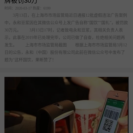
微信公众号发文错用2个词，一知名餐饮品
牌被罚30万
时间：2020-03-17 热度：6199
3月13日，在上海市市场监管局近日通报12批虚假违法广告案例
中，永和豆浆因在其微信公众号上发广告自称“国饮”“国礼”，被罚款
30万元。 3月13日17时，记者致电永和豆浆，其相关负责人表
示，此事在2019年已处理完毕，公司已做了自查，杜绝相关问题再
发生。 上海市市场监管局截图 根据上海市市场监管局3月12
日的公告，永和（中国）股份有限公司此前在微信公众号中发布了
题为“这杯国饮，果断赞了！