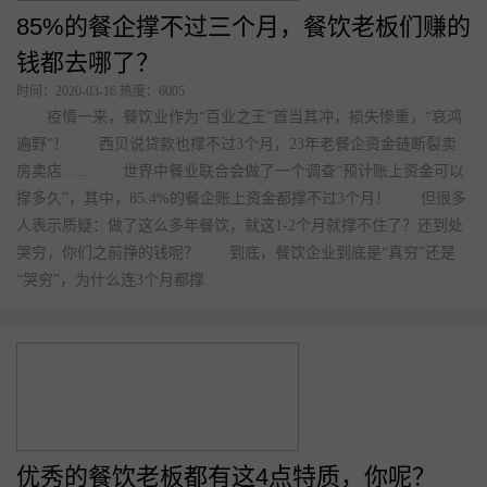
在做这4件事！
时间：2020-03-16 热度：5660
步入2019年，餐饮界就“噩耗”连连： 亏了500万的瓜牛6店全
关； 曾排队5小时的网红店鹿角巷首店因房租太贵关门； 印
度“咖啡大王”不堪资本嗜血相逼投河自尽，撒手1800家门店；
…… 然而，与此同时，海底捞依旧是“捞金王”，半年净赚9.11
亿；资本寒冬，和府捞面依然能够完成2.5亿元融资…… 2019年
已过大半，餐饮圈可谓是有人欢喜有人忧。失败的餐厅，倒下去的
理由各不相同。那么
85%的餐企撑不过三个月，餐饮老板们赚的
钱都去哪了？
时间：2020-03-16 热度：6005