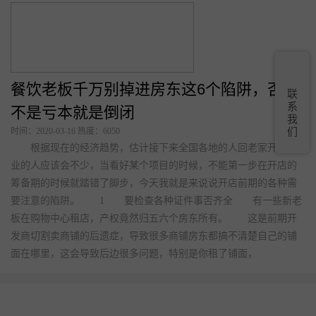
们的关注讨论，甚至恐慌。7月3日，有用户在安全社区公布了微信
支付官方SDK(软件工具开发包)存在的漏洞，此漏洞可导致商家服务
器被入侵，一旦攻击者获得商家的关键安全密钥，攻击者可以窃取
商家服务器的任何信息，通过发送伪造信息来欺骗商家，无需给商
家付款即可白拿任何东西，也就是所谓的“0
联
系
我
们
餐饮老板千万别掉进房东这6个陷阱，否则
不是亏本就是倒闭
时间：2020-03-16 热度：6050
根据现在的经济趋势，估计接下来全国各地的人回老家开店创
业的人应该会不少，当看好某个项目的时候，不能第一步在开店的
筹备期的时候就踏错了脚步，今天我就是来说说开店前期的各种需