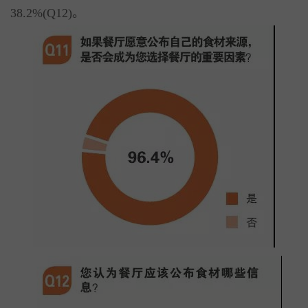
38.2%(Q12)。