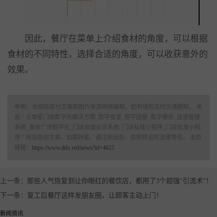
因此，餐厅在菜单上介绍食材的角度，可以根据
食材的不同特性，选择合适的角度，可以收获意外的
效果。
申明：本网站部分文章和图片来源网络编辑，如有侵权及时沟通删除。 来
自 “ 点单星门店数字化解决方案_数字食堂_数字团餐_数字餐补_连锁管理
系统_美食广场数字化_门店收银会员系统_门店私域小程序_门店批发小程
序 ” 网站原创文章，如需转载，请注明出处，否则将追究法律责任。 本页
链接：
https://www.ddx.red/news?id=4025
上一条：那些人气恢复到让你眼红的餐饮店，都用了3个超强“引流术”！
下一条：复工后餐厅这样发朋友圈，让顾客主动上门！
新闻资讯