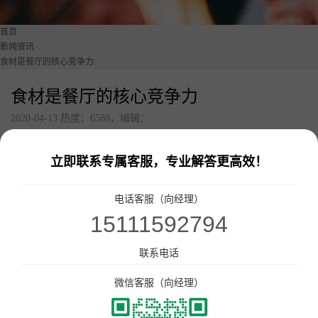
美食广场数字化解决方案
首页
点单星门店小程序
新闻资讯
食材是餐厅的核心竞争力
智慧城管执法静态停车管理系统
食材是餐厅的核心竞争力
待办通——会议360度通知
2020-04-13 热度：6588，编辑：
随着消费者对食品安全的关注度提升，餐饮行业
配套硬件产品：
已经从价格竞争过度到食材竞争的时代。餐厅如何通
立即联系专属客服，专业解答更高效！
立式刷脸支付
过食材实现竞争力，是其在这场餐饮洗牌中脱颖而出
门店收银机
电话客服（向经理）
的关键。本期咕嘟妈咪调查了消费者对食材的看法，
10.1寸高清屏点单平板
15111592794
帮助餐厅了解消费者在选择餐厅时，对食材的关注
打印机
点。(n=608)
联系电话
扫码枪
58小票打印纸
微信客服（向经理）
近九成消费者关注食材
服务市场