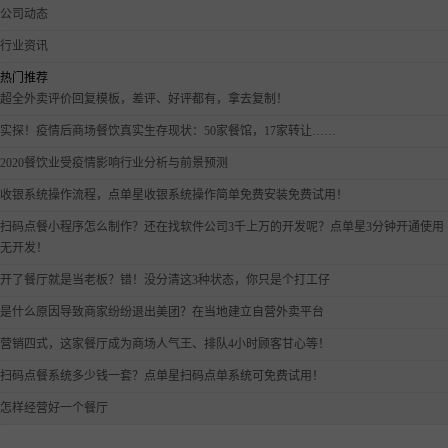
公司动态
行业资讯
热门推荐
超全外卖评价回复模板，差评、好评都有，拿去复制！
实探！疫情后商场餐饮真实生存现状：50家餐馆，17家转让……
2020餐饮业受疫情影响行业分析与前景预测
收银系统操作流程，点单星收银系统操作简单免费安装免费试用！
扫码点餐小程序怎么制作？还在找软件公司3千上万的开发呢？点单星3分钟开通使用
无开发！
开了餐厅就是当老板？错！没分清这3种状态，你只是个打工仔
是什么原因导致商家纷纷退出美团？在当地建立自营外卖平台
营销四式，这家餐厅成为商场人气王、排队4小时顾客甘心等！
扫码点餐系统多少钱一套？点单星扫码点单系统可免费试用！
怎样经营好一个餐厅