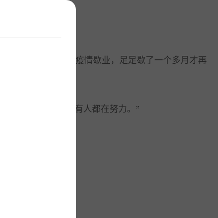
试营业不过一周，就因疫情歇业，足足歇了一个多月才再
但我一直知道，所有人都在努力。”