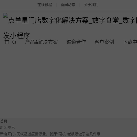
在线教程
|
新闻动态
|
关于我们
首 页
产品&解决方案
渠道合作
客户案例
下载
点单星系列产品
连锁品牌数字化平台解决方案
点单星数字食堂解决方案
点单星数字团餐系统
首页
新闻资讯
餐饮门店收银管理系统
新店开门7天就遭遇疫情停业，餐厅“硬核”老板娘做了这几件事