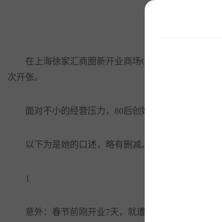
在上海徐家汇商圈新开业商场One ITC国贸汇里
次开张。
面对不小的经营压力，80后创始人孔婕分享了她这些
以下为是她的口述，略有删减。
1
意外：春节前刚开业7天，就遭遇疫情停业