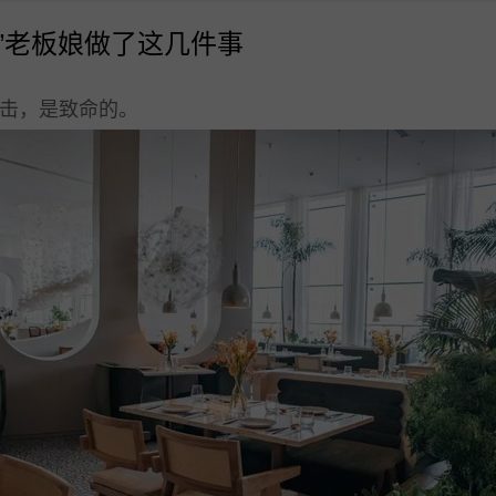
”老板娘做了这几件事
击，是致命的。
10.1寸高清屏点单平板
打印机
扫码枪
58小票打印纸