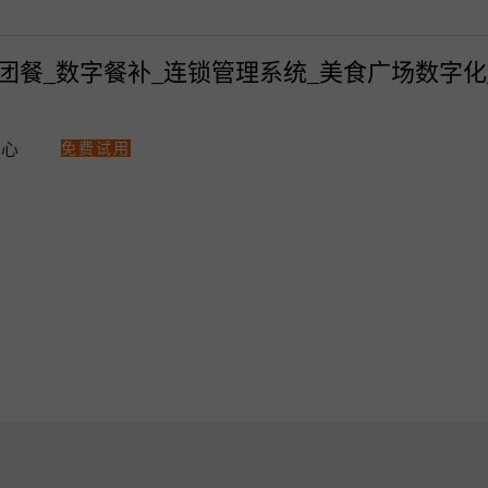
免费试用
中心
热门解决方案
智汇商场数字化
美食广场数字化解决方案
商场快速招商！
多门店管理
统一会员、营
点单星数字餐补消费系统
统一收银
会员一卡通
点单星门店小程序
统一会员流量小程序
收银软硬件全套支持
零售、美业收银管理系统