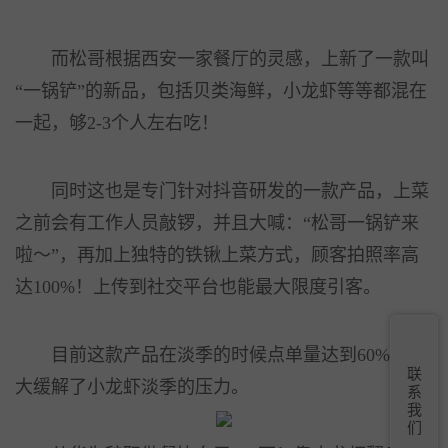
而松哥根据西安一家餐厅的灵感，上新了一款叫
“一锅铲”的新品，包括贝类海鲜，小龙虾等等都混在
一起，够2-3个人左右吃！
同时这也是专门针对抖音研发的一款产品，上菜
之前会有工作人员敲锣，并且大喊：“松哥一锅铲来
啦～”，再加上独特的铁锹上菜方式，顾客拍照率高
达100%！上传到社交平台也能最大限度引客。
目前这款产品在淡季的时候点单量达到60%！大
联
大缓解了小龙虾淡季的压力。
系
我
们