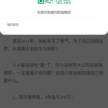
从上大学开始，徐松就一直有一个创业梦，但因
长按识别或扫码加微信
为风险大总是没迈出这一步，一直按部就班的毕业、
上班。
稍后联系
直到2011年，徐松牟足了勇气，为了自己的创业
梦，从鼎鼎大名的华为辞职！
人人都说徐松“飘”了，华为这样的大公司说辞就
辞职，一定是脑子有问题！但是只有徐松知道自己想
要什么。
1、跟风做烤鱼，4年血亏200万！