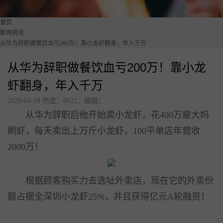
美食广场数字化解决方案
首页
点单星门店小程序
新闻资讯
从华为辞职做餐饮血亏200万！靠小龙虾翻身，年入千万
智慧城管执法静态停车管理系统
从华为辞职做餐饮血亏200万！靠小龙
待办通——会议360度通知
虾翻身，年入千万
2020-04-18 热度：6622，编辑：
配套硬件产品：
从华为辞职后他开始卖小龙虾，花400万雇大妈
立式刷脸支付
刷虾，每天卖出上万斤小龙虾，100平单店年营收
门店收银机
2000万！
10.1寸高清屏点单平板
打印机
扫码枪
根据顾客购买力去选址外卖店，现在它的外卖份
58小票打印纸
额占据全深圳小龙虾25%，并且获得亿元A轮融资！
服务市场