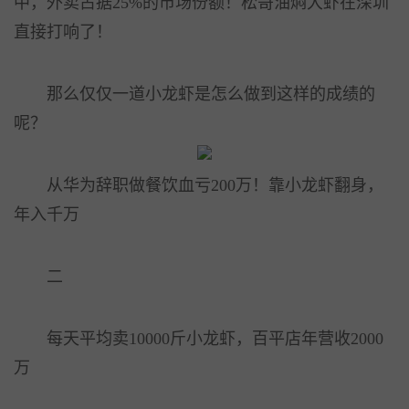
中，外卖占据25%的市场份额！松哥油焖大虾在深圳
直接打响了！
那么仅仅一道小龙虾是怎么做到这样的成绩的
呢？
从华为辞职做餐饮血亏200万！靠小龙虾翻身，
年入千万
二
每天平均卖10000斤小龙虾，百平店年营收2000
万