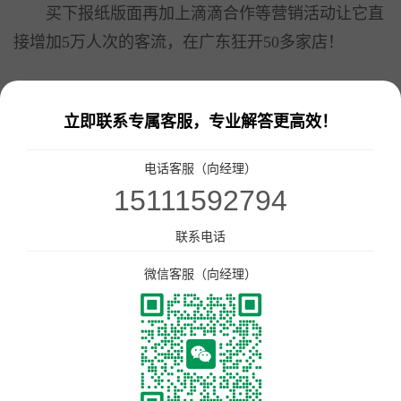
更多产品
买下报纸版面再加上滴滴合作等营销活动让它直
接增加5万人次的客流，在广东狂开50多家店！
开店咨询：19892967145 商家服务：19892967145
这家店就是松哥油焖大虾！
立即联系专属客服，专业解答更高效！
从华为辞职做餐饮血亏200万！靠小龙虾翻身，
电话客服（向经理）
年入千万
15111592794
联系电话
(松哥油焖大虾创始人徐松)
微信客服（向经理）
一
“从华为辞职后，我走上了餐饮这条不归路！”