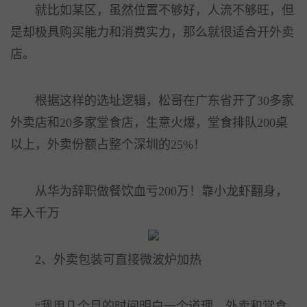
就比如某区，虽然位置不够好，人流不够旺，但
是却极具购买能力和消费实力，那么就很适合开外卖
店。
根据这样的选址逻辑，松哥在广东省开了30多家
外卖店和20多家堂食店，生意火爆，堂食排队200桌
以上，外卖份额占整个深圳的25%！
从华为辞职做餐饮血亏200万！靠小龙虾翻身，
年入千万
2、外卖包装可直接微波炉加热
“我用几个月的时间明白一个道理，外卖和堂食